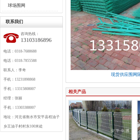
球场围网
联系我们
咨询热线：
13103186896
电话：0318-7688688
电话：0318-7855588
联系人：李奇
现货供应围网隔
手机：13231898868
手 机：13315808007
相关产品
经理：张丽
手 机：13303388007
地址：河北省衡水市安平县程油子
乡王油子村村东100米处