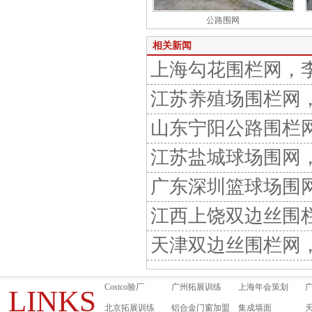
公路围网
相关新闻
上海勾花围栏网，
江苏养殖场围栏网
山东宁阳公路围栏
江苏盐城球场围网
广东深圳篮球场围
江西上饶双边丝围
天津双边丝围栏网
Costco验厂
广州拓展训练
上海年会策划
LINKS
北京拓展训练
铝合金门窗加盟
集成墙面