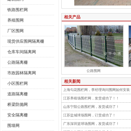
铁路围栏网
相关产品
养殖围网
厂区围网
现货供应围网隔离栅
仓库车间隔离网
公路隔离栅
公路围网
市政园林隔离网
相关新闻
小区围栏网
上海勾花围栏网，李经理询问围网如何安装
道路隔离栅
江苏养殖场围栏网，发货成功了！！
桥梁防抛网
山东宁阳公路围栏网，发货成功了！
安全隔离栅
江苏盐城球场围网，订货成功了！
广东深圳篮球场围网，发货成功了！
围墙网