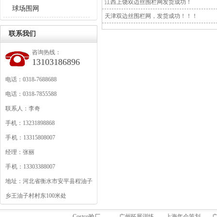
江西上饶双边丝围栏网发货成功！
球场围网
天津双边丝围栏网，发货成功！！！
联系我们
咨询热线：
13103186896
电话：0318-7688688
电话：0318-7855588
联系人：李奇
手机：13231898868
手 机：13315808007
经理：张丽
手 机：13303388007
地址：河北省衡水市安平县程油子
乡王油子村村东100米处
Costco验厂
广州拓展训练
上海年会策划