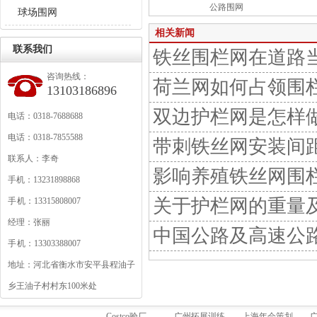
公路围网
球场围网
相关新闻
联系我们
铁丝围栏网在道路
咨询热线：
荷兰网如何占领围
13103186896
双边护栏网是怎样
电话：0318-7688688
电话：0318-7855588
带刺铁丝网安装间
联系人：李奇
影响养殖铁丝网围
手机：13231898868
关于护栏网的重量
手 机：13315808007
经理：张丽
中国公路及高速公
手 机：13303388007
地址：河北省衡水市安平县程油子
乡王油子村村东100米处
Costco验厂
广州拓展训练
上海年会策划