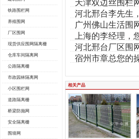
天津双边丝围栏
铁路围栏网
河北邢台李先生
养殖围网
广州佛山生活围
厂区围网
上海的李经理，
现货供应围网隔离栅
河北邢台厂区围
仓库车间隔离网
宿州市章总您的
公路隔离栅
市政园林隔离网
相关产品
小区围栏网
道路隔离栅
桥梁防抛网
安全隔离栅
围墙网