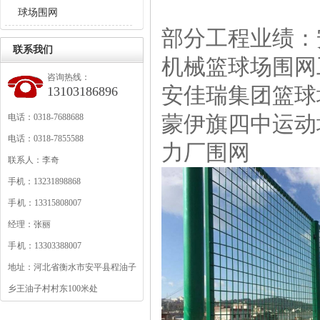
球场围网
部分工程业绩：
联系我们
机械篮球场围网
咨询热线：
安佳瑞集团篮球
13103186896
蒙伊旗四中运动
电话：0318-7688688
电话：0318-7855588
力厂围网
联系人：李奇
手机：13231898868
手 机：13315808007
经理：张丽
手 机：13303388007
地址：河北省衡水市安平县程油子
乡王油子村村东100米处