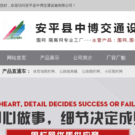
您好，欢迎访问安平县中博交通设施有限公司！
网站首页
产品展示
公司简介
厂容厂貌
产品直通车：
体育场围栏网
、
公路隔离栅
、
公路围栏网
、
小区围栏网