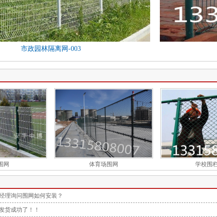
市政园林隔离网-003
围网
体育场围网
学校围
经理询问围网如何安装？
发货成功了！！