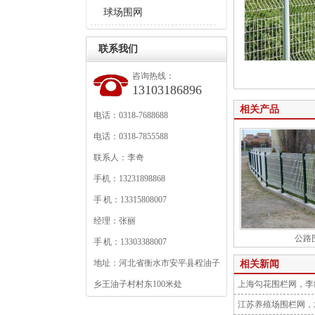
球场围网
联系我们
咨询热线：
13103186896
相关产品
电话：0318-7688688
电话：0318-7855588
联系人：李奇
手机：13231898868
手 机：13315808007
经理：张丽
公路
手 机：13303388007
地址：河北省衡水市安平县程油子
相关新闻
乡王油子村村东100米处
上海勾花围栏网，李
江苏养殖场围栏网，