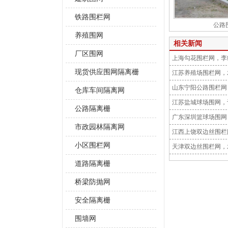
铁路围栏网
公路
养殖围网
相关新闻
厂区围网
上海勾花围栏网，李
现货供应围网隔离栅
江苏养殖场围栏网，
山东宁阳公路围栏网
仓库车间隔离网
江苏盐城球场围网，
公路隔离栅
广东深圳篮球场围网
市政园林隔离网
江西上饶双边丝围栏
小区围栏网
天津双边丝围栏网，
道路隔离栅
桥梁防抛网
安全隔离栅
围墙网