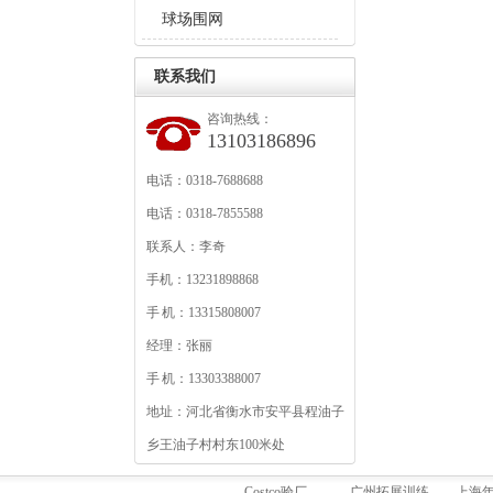
球场围网
联系我们
咨询热线：
13103186896
电话：0318-7688688
电话：0318-7855588
联系人：李奇
手机：13231898868
手 机：13315808007
经理：张丽
手 机：13303388007
地址：河北省衡水市安平县程油子
乡王油子村村东100米处
Costco验厂
广州拓展训练
上海