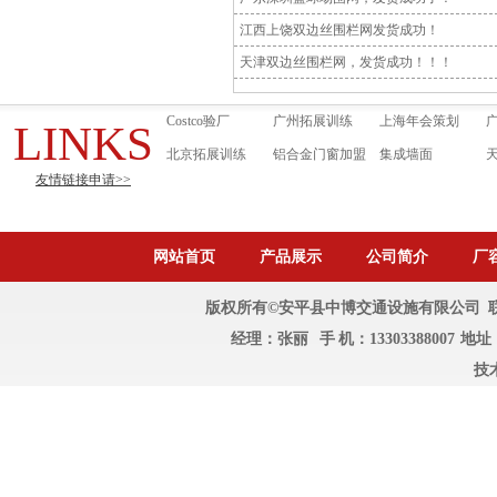
江西上饶双边丝围栏网发货成功！
天津双边丝围栏网，发货成功！！！
Costco验厂
广州拓展训练
上海年会策划
LINKS
北京拓展训练
铝合金门窗加盟
集成墙面
友情链接申请>>
网站首页
产品展示
公司简介
厂
版权所有©安平县中博交通设施有限公司 联系人：
经理：张丽 手 机：1330338800
技