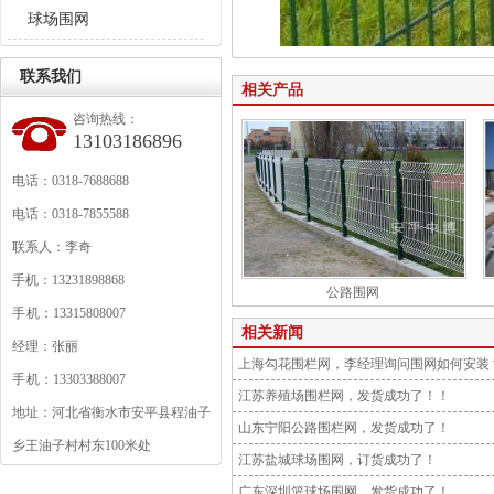
球场围网
联系我们
相关产品
咨询热线：
13103186896
电话：0318-7688688
电话：0318-7855588
联系人：李奇
手机：13231898868
公路围网
手 机：13315808007
相关新闻
经理：张丽
上海勾花围栏网，李经理询问围网如何安装
手 机：13303388007
江苏养殖场围栏网，发货成功了！！
地址：河北省衡水市安平县程油子
山东宁阳公路围栏网，发货成功了！
乡王油子村村东100米处
江苏盐城球场围网，订货成功了！
广东深圳篮球场围网，发货成功了！